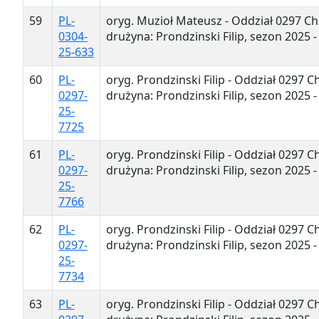
59
PL-
oryg. Muzioł Mateusz - Oddział 0297 Ch
0304-
drużyna: Prondzinski Filip, sezon 2025 -
25-633
60
PL-
oryg. Prondzinski Filip - Oddział 0297 C
0297-
drużyna: Prondzinski Filip, sezon 2025 -
25-
7725
61
PL-
oryg. Prondzinski Filip - Oddział 0297 C
0297-
drużyna: Prondzinski Filip, sezon 2025 -
25-
7766
62
PL-
oryg. Prondzinski Filip - Oddział 0297 C
0297-
drużyna: Prondzinski Filip, sezon 2025 -
25-
7734
63
PL-
oryg. Prondzinski Filip - Oddział 0297 C