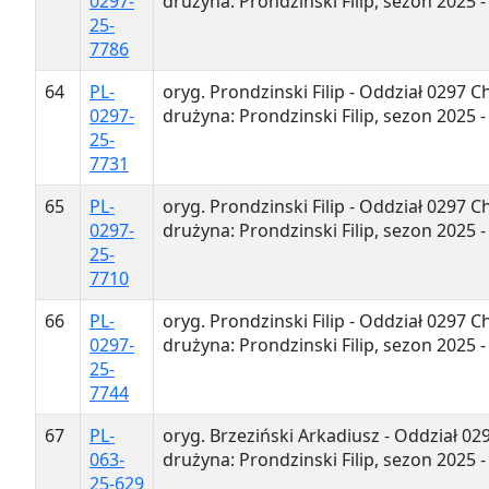
0297-
drużyna: Prondzinski Filip, sezon 2025 -
25-
7786
64
PL-
oryg. Prondzinski Filip - Oddział 0297 C
0297-
drużyna: Prondzinski Filip, sezon 2025 -
25-
7731
65
PL-
oryg. Prondzinski Filip - Oddział 0297 C
0297-
drużyna: Prondzinski Filip, sezon 2025 -
25-
7710
66
PL-
oryg. Prondzinski Filip - Oddział 0297 C
0297-
drużyna: Prondzinski Filip, sezon 2025 -
25-
7744
67
PL-
oryg. Brzeziński Arkadiusz - Oddział 02
063-
drużyna: Prondzinski Filip, sezon 2025 -
25-629