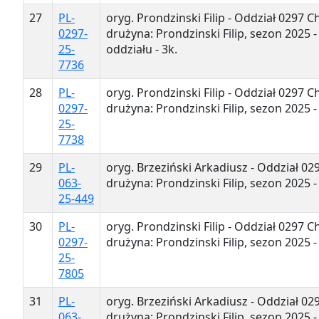
27
PL-
oryg. Prondzinski Filip - Oddział 0297 C
0297-
drużyna: Prondzinski Filip, sezon 2025 -
25-
oddziału - 3k.
7736
28
PL-
oryg. Prondzinski Filip - Oddział 0297 C
0297-
drużyna: Prondzinski Filip, sezon 2025 -
25-
7738
29
PL-
oryg. Brzeziński Arkadiusz - Oddział 02
063-
drużyna: Prondzinski Filip, sezon 2025 -
25-449
30
PL-
oryg. Prondzinski Filip - Oddział 0297 C
0297-
drużyna: Prondzinski Filip, sezon 2025 -
25-
7805
31
PL-
oryg. Brzeziński Arkadiusz - Oddział 02
063-
drużyna: Prondzinski Filip, sezon 2025 -