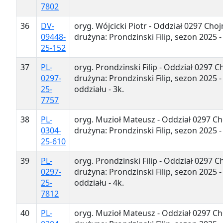
7802
36
DV-
oryg. Wójcicki Piotr - Oddział 0297 Choj
09448-
drużyna: Prondzinski Filip, sezon 2025 -
25-152
37
PL-
oryg. Prondzinski Filip - Oddział 0297 C
0297-
drużyna: Prondzinski Filip, sezon 2025 -
25-
oddziału - 3k.
7757
38
PL-
oryg. Muzioł Mateusz - Oddział 0297 Ch
0304-
drużyna: Prondzinski Filip, sezon 2025 -
25-610
39
PL-
oryg. Prondzinski Filip - Oddział 0297 C
0297-
drużyna: Prondzinski Filip, sezon 2025 - 
25-
oddziału - 4k.
7812
40
PL-
oryg. Muzioł Mateusz - Oddział 0297 Ch