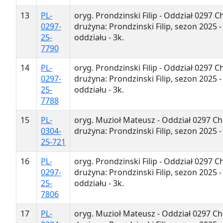
13
PL-
oryg. Prondzinski Filip - Oddział 0297 C
0297-
drużyna: Prondzinski Filip, sezon 2025 -
25-
oddziału - 3k.
7790
14
PL-
oryg. Prondzinski Filip - Oddział 0297 C
0297-
drużyna: Prondzinski Filip, sezon 2025 -
25-
oddziału - 3k.
7788
15
PL-
oryg. Muzioł Mateusz - Oddział 0297 Ch
0304-
drużyna: Prondzinski Filip, sezon 2025 -
25-721
16
PL-
oryg. Prondzinski Filip - Oddział 0297 C
0297-
drużyna: Prondzinski Filip, sezon 2025 -
25-
oddziału - 3k.
7806
17
PL-
oryg. Muzioł Mateusz - Oddział 0297 Ch