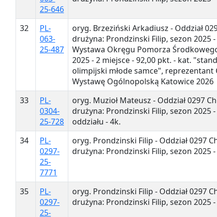
25-646
32
PL-
oryg. Brzeziński Arkadiusz - Oddział 02
063-
drużyna: Prondzinski Filip, sezon 2025 - 
25-487
Wystawa Okręgu Pomorza Środkowego 
2025 - 2 miejsce - 92,00 pkt. - kat. "stan
olimpijski młode samce", reprezentant
Wystawę Ogólnopolską Katowice 2026
33
PL-
oryg. Muzioł Mateusz - Oddział 0297 Ch
0304-
drużyna: Prondzinski Filip, sezon 2025 - 
25-728
oddziału - 4k.
34
PL-
oryg. Prondzinski Filip - Oddział 0297 C
0297-
drużyna: Prondzinski Filip, sezon 2025 -
25-
7771
35
PL-
oryg. Prondzinski Filip - Oddział 0297 C
0297-
drużyna: Prondzinski Filip, sezon 2025 -
25-