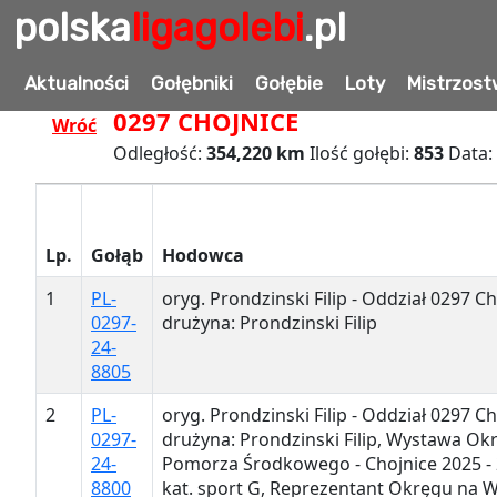
polska
ligagolebi
.pl
WYNIKI LOTU:
LOT-09 WITTSTO
Aktualności
Gołębniki
Gołębie
Loty
Mistrzost
0297 CHOJNICE
Wróć
Odległość:
354,220 km
Ilość gołębi:
853
Data:
Lp.
Gołąb
Hodowca
1
PL-
oryg. Prondzinski Filip - Oddział 0297 Ch
0297-
drużyna: Prondzinski Filip
24-
8805
2
PL-
oryg. Prondzinski Filip - Oddział 0297 Ch
0297-
drużyna: Prondzinski Filip, Wystawa Ok
24-
Pomorza Środkowego - Chojnice 2025 - 2
8800
kat. sport G, Reprezentant Okręgu na 