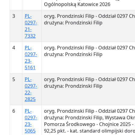
Ogólnopolską Katowice 2026
3
PL-
oryg. Prondzinski Filip - Oddział 0297 Ch
0297-
drużyna: Prondzinski Filip
21-
7332
4
PL-
oryg. Prondzinski Filip - Oddział 0297 Ch
0297-
drużyna: Prondzinski Filip
23-
5161
5
PL-
oryg. Prondzinski Filip - Oddział 0297 Ch
0297-
drużyna: Prondzinski Filip
22-
2825
6
PL-
oryg. Prondzinski Filip - Oddział 0297 Ch
0297-
drużyna: Prondzinski Filip, Wystawa Ok
23-
Pomorza Środkowego - Chojnice 2025 - 3
5065
92,25 pkt. - kat. standard olimpijski dor