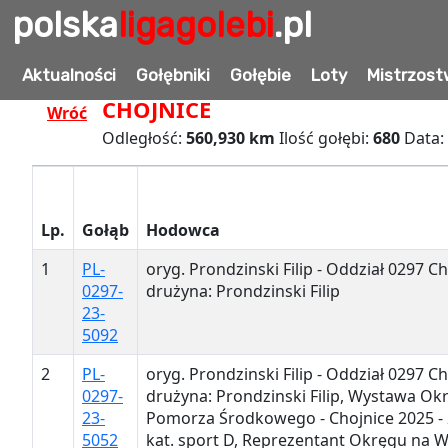
polska
ligagolebi
.pl
WYNIKI LOTU:
LOT-07 ZEVEN 2 
Aktualności
Gołębniki
Gołębie
Loty
Mistrzost
CHOJNICE
Wróć
Odległość:
560,930 km
Ilość gołębi:
680
Data:
Lp.
Gołąb
Hodowca
1
PL-
oryg. Prondzinski Filip - Oddział 0297 Ch
0297-
drużyna: Prondzinski Filip
23-
5092
2
PL-
oryg. Prondzinski Filip - Oddział 0297 Ch
0297-
drużyna: Prondzinski Filip, Wystawa Ok
23-
Pomorza Środkowego - Chojnice 2025 - 2
5052
kat. sport D, Reprezentant Okręgu na 