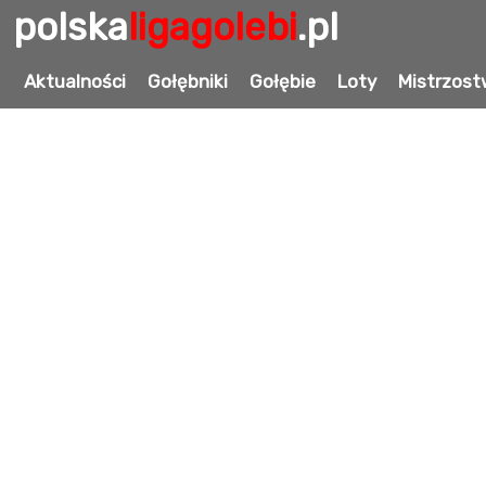
polska
ligagolebi
.pl
klasyfikacja
Aktualności
Gołębniki
Gołębie
Loty
Mistrzost