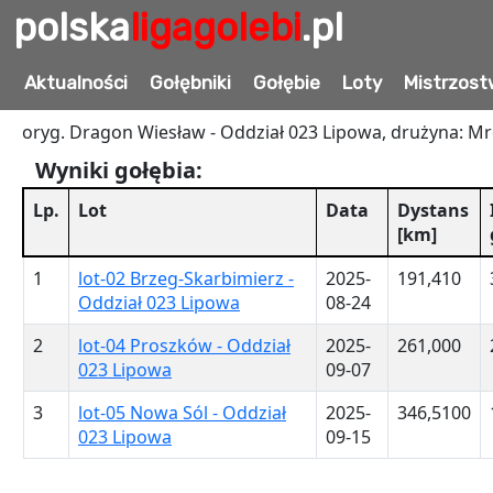
polska
ligagolebi
.pl
PL-023-25-1826
Aktualności
Gołębniki
Gołębie
Loty
Mistrzost
oryg. Dragon Wiesław - Oddział 023 Lipowa, drużyna: Mro
Wyniki gołębia:
Lp.
Lot
Data
Dystans
[km]
1
lot-02 Brzeg-Skarbimierz -
2025-
191,410
Oddział 023 Lipowa
08-24
2
lot-04 Proszków - Oddział
2025-
261,000
023 Lipowa
09-07
3
lot-05 Nowa Sól - Oddział
2025-
346,5100
023 Lipowa
09-15