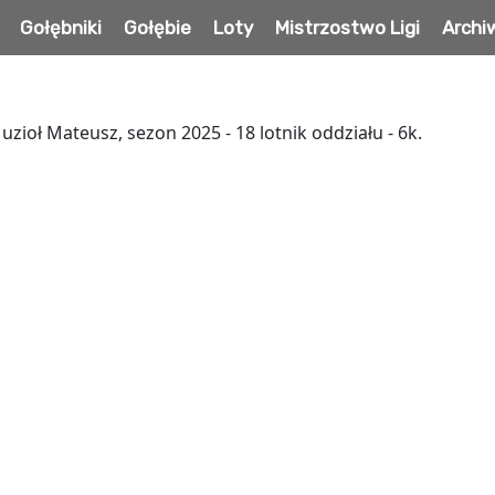
Gołębniki
Gołębie
Loty
Mistrzostwo Ligi
Arch
zioł Mateusz, sezon 2025 - 18 lotnik oddziału - 6k.