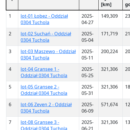
[km]
go
1
lot-01 Łobez - Oddział
2025-
149,309
2
0304 Tuchola
04-27
2
lot-02 Suchań - Oddział
2025-
171,719
2
0304 Tuchola
05-04
3
lot-03 Maszewo - Oddział
2025-
200,224
2
0304 Tuchola
05-11
4
lot-04 Gransee 1 -
2025-
321,306
2
Oddział 0304 Tuchola
05-25
5
lot-05 Gransee 2 -
2025-
321,306
1
Oddział 0304 Tuchola
05-31
6
lot-06 Zeven 2 - Oddział
2025-
571,674
1
0304 Tuchola
06-09
7
lot-08 Gransee 3 -
2025-
321,306
1
Oddział 0304 Tuchola
06-21