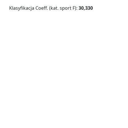
Klasyfikacja Coeff. (kat. sport F):
30,330