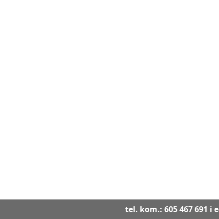
tel. kom.: 605 467 691 i