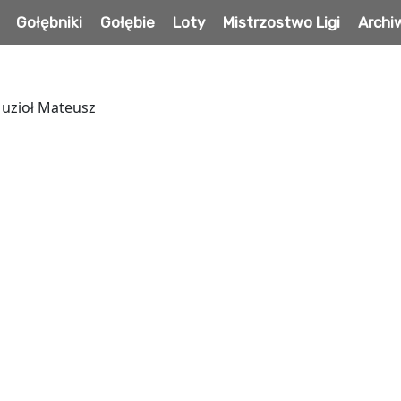
Gołębniki
Gołębie
Loty
Mistrzostwo Ligi
Arch
Muzioł Mateusz