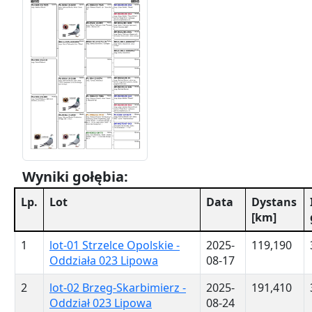
Wyniki gołębia:
Lp.
Lot
Data
Dystans
[km]
1
lot-01 Strzelce Opolskie -
2025-
119,190
Oddziała 023 Lipowa
08-17
2
lot-02 Brzeg-Skarbimierz -
2025-
191,410
Oddział 023 Lipowa
08-24