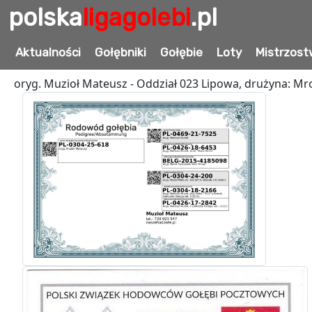
polska
ligagolebi
.pl
PL-0304-25-618
Aktualności
Gołębniki
Gołębie
Loty
Mistrzost
oryg. Muzioł Mateusz - Oddział 023 Lipowa, drużyna: Mro